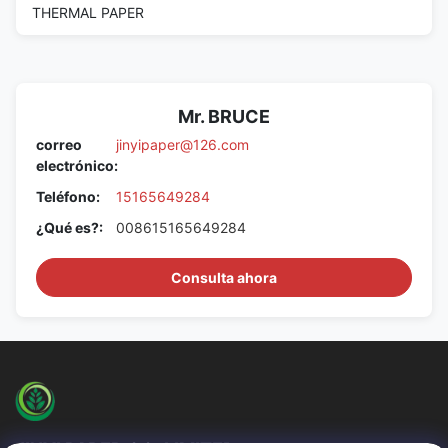
THERMAL PAPER
Mr. BRUCE
correo
jinyipaper@126.com
electrónico:
Teléfono:
15165649284
¿Qué es?:
008615165649284
Consulta ahora