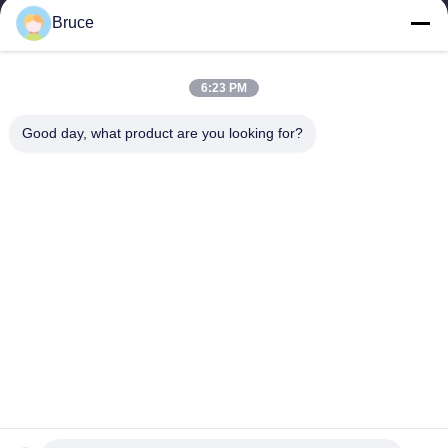
JINYI PAPER CO.,LIMITED
Bruce
El PAPEL de JINYI es uno del fabricante sin carbono más
grande de papel de copia (el proveedor del papel de la NCR)
Enlaces Rápidos
6:23 PM
En Casa
Productos
Good day, what product are you looking for?
Sobre Nosotros
Recorrido Por La Fábrica
Control De Calidad
Contacta Con Nosotros
Solicitar Una Cita
Noticias
Casos De Trabajo
Contacta Con Nosotros
86-15165649284
jinyipaper@126.com
Derecho de autor © 2016-2026 JINYI PAPER CO.,LIMITED. Todos los
derechos reservados.