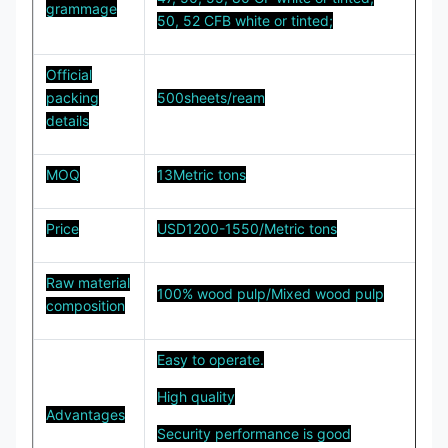
grammage
50, 52 CFB white or tinted;
Official
packing
500sheets/ream
details
MOQ
13Metric tons
Price
USD1200-1550/Metric tons
Raw material
100% wood pulp/Mixed wood pulp
composition
Easy to operate.
High quality
Advantages
Security performance is good