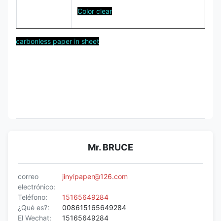
Color clear
carbonless paper in sheet
Mr. BRUCE
correo
jinyipaper@126.com
electrónico:
Teléfono:
15165649284
¿Qué es?:
008615165649284
El Wechat:
15165649284