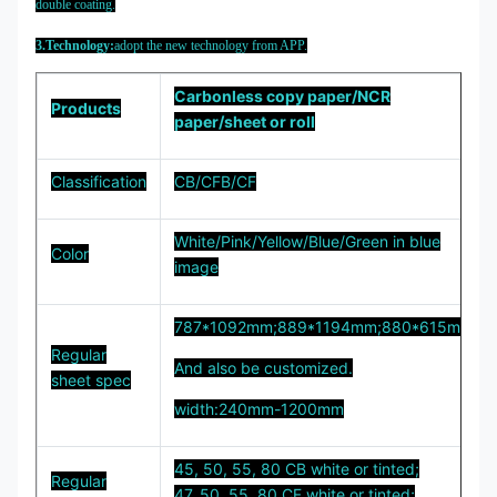
double coating.
3.Technology:
adopt the new technology from APP.
Carbonless copy paper/NCR
Products
paper/sheet or roll
Classification
CB/CFB/CF
White/Pink/Yellow/Blue/Green in blue
Color
image
787*1092mm;889*1194mm;880*615mm;
Regular
And also be customized.
sheet spec
width:240mm-1200mm
45, 50, 55, 80 CB white or tinted;
Regular
47, 50, 55, 80 CF white or tinted;