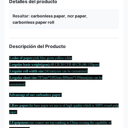
Detalles del producto
Resaltar:
carbonless paper
,
ncr paper
,
carbonless paper roll
Descripción del Producto
1.color of paper:
pink.blue.green.yellow.white
2.regular basis weight(gsm):
48 CB.50 CFB.48 CB.(46-120gsm)
3.regular roll width size:
241mm(size can be customized)
4.regular sheet size:
787mm*1092mm.889mm*1194mm(size can be
customized)
Advantage of our carbonless paper:
1.Raw paper:
the base paper we use is of high quality.which is 100% wood pulp
paper.
2.Equipment:
our coaters are top-ranking in China owning the capability of