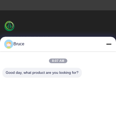
JINYI PAPER CO.,LIMITED
Bruce
El PAPEL de JINYI es uno del fabricante sin carbono más
grande de papel de copia (el proveedor del papel de la NCR)
Enlaces Rápidos
8:07 AM
En Casa
Productos
Good day, what product are you looking for?
Sobre Nosotros
Recorrido Por La Fábrica
Control De Calidad
Contacta Con Nosotros
Solicitar Una Cita
Noticias
Casos De Trabajo
Contacta Con Nosotros