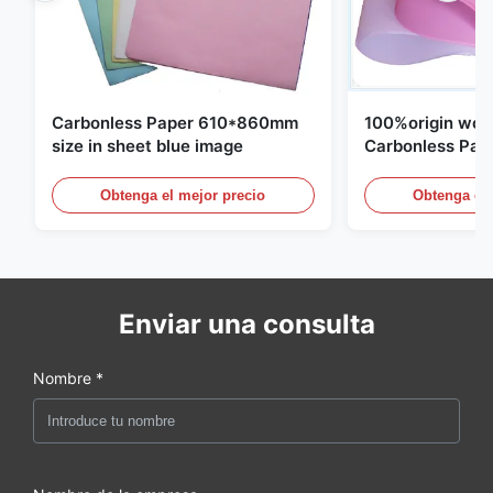
Carbonless Paper 610*860mm
100%origin woo
size in sheet blue image
Carbonless Pap
Obtenga el mejor precio
Obtenga el 
Enviar una consulta
Nombre *