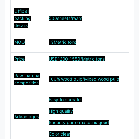
Official
packing
500sheets/ream
details
MOQ
13Metric tons
Price
USD1200-1550/Metric tons
Raw material
100% wood pulp/Mixed wood pulp
composition
Easy to operate.
High quality
Advantages
Security performance is good
Color clear