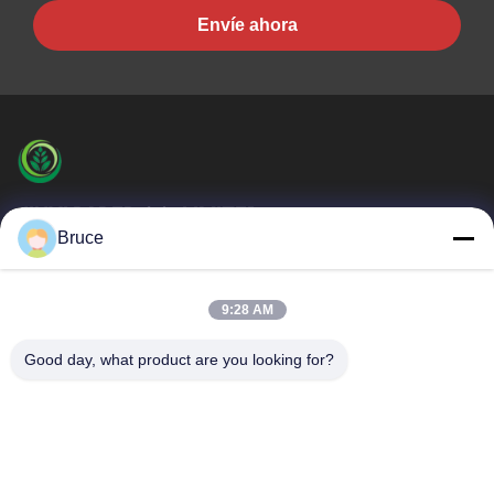
Envíe ahora
JINYI PAPER CO.,LIMITED
Bruce
El PAPEL de JINYI es uno del fabricante sin carbono más
grande de papel de copia (el proveedor del papel de la NCR)
Enlaces Rápidos
9:28 AM
En Casa
Productos
Good day, what product are you looking for?
Sobre Nosotros
Recorrido Por La Fábrica
Control De Calidad
Contacta Con Nosotros
Solicitar Una Cita
Noticias
Casos De Trabajo