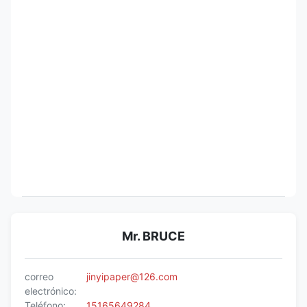
Mr. BRUCE
correo
jinyipaper@126.com
electrónico:
Teléfono:
15165649284