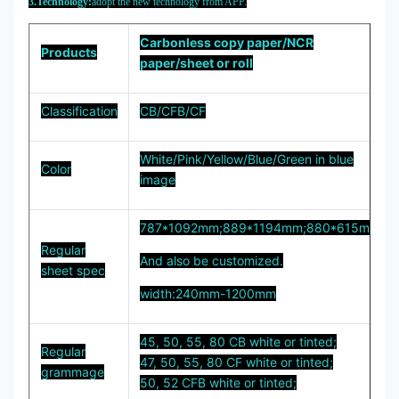
3.Technology:
adopt the new technology from APP.
Carbonless copy paper/NCR
Products
paper/sheet or roll
Classification
CB/CFB/CF
White/Pink/Yellow/Blue/Green in blue
Color
image
787*1092mm;889*1194mm;880*615mm;
Regular
And also be customized.
sheet spec
width:240mm-1200mm
45, 50, 55, 80 CB white or tinted;
Regular
47, 50, 55, 80 CF white or tinted;
grammage
50, 52 CFB white or tinted;