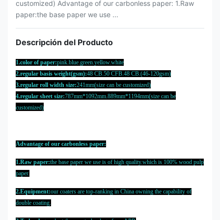
customized) Advantage of our carbonless paper: 1.Raw
paper:the base paper we use ...
Descripción del Producto
1.color of paper:
pink.blue.green.yellow.white
2.regular basis weight(gsm):
48 CB.50 CFB.48 CB.(46-120gsm)
3.regular roll width size:
241mm(size can be customized)
4.regular sheet size:
787mm*1092mm.889mm*1194mm(size can be
customized)
Advantage of our carbonless paper:
1.Raw paper:
the base paper we use is of high quality.which is 100% wood pulp
paper.
2.Equipment:
our coaters are top-ranking in China owning the capability of
double coating.