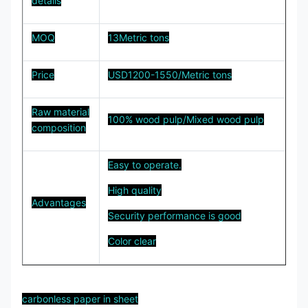
details
MOQ
13Metric tons
Price
USD1200-1550/Metric tons
Raw material
100% wood pulp/Mixed wood pulp
composition
Easy to operate.
High quality
Advantages
Security performance is good
Color clear
carbonless paper in sheet