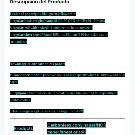
Descripción del Producto
1.color of paper:
pink.blue.green.yellow.white
2.regular basis weight(gsm):
48 CB.50 CFB.48 CB.(46-120gsm)
3.regular roll width size:
241mm(size can be customized)
4.regular sheet size:
787mm*1092mm.889mm*1194mm(size can be
customized)
Advantage of our carbonless paper:
1.Raw paper:
the base paper we use is of high quality.which is 100% wood pulp
paper.
2.Equipment:
our coaters are top-ranking in China owning the capability of
double coating.
3.Technology:
adopt the new technology from APP.
Carbonless copy paper/NCR
Products
paper/sheet or roll