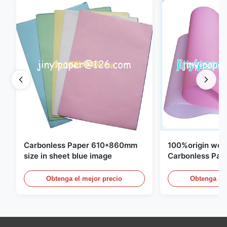
Carbonless Paper 610*860mm
100%origin woo
size in sheet blue image
Carbonless Pap
Obtenga el mejor precio
Obtenga el 