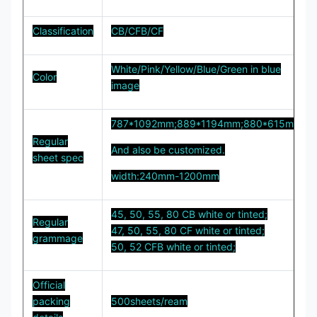
Classification
CB/CFB/CF
White/Pink/Yellow/Blue/Green in blue
Color
image
787*1092mm;889*1194mm;880*615mm;
Regular
And also be customized.
sheet spec
width:240mm-1200mm
45, 50, 55, 80 CB white or tinted;
Regular
47, 50, 55, 80 CF white or tinted;
grammage
50, 52 CFB white or tinted;
Official
packing
500sheets/ream