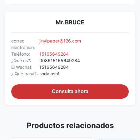
Mr. BRUCE
correo
jinyipaper@126.com
electrónico:
Teléfono:
15165649284
¿Qué es?:
008615165649284
El Wechat:
15165649284
¿ Qué pasa?:
soda.ash1
Consulta ahora
Productos relacionados